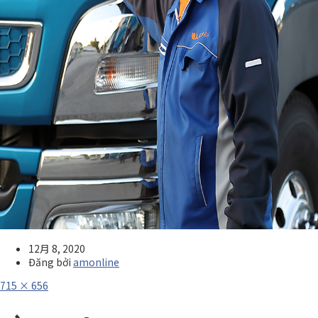
12月 8, 2020
Đăng bởi
amonline
Full
715 × 656
size