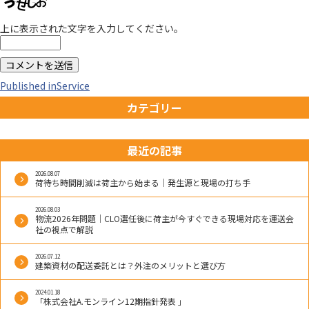
上に表示された文字を入力してください。
投
Published in
Service
カテゴリー
稿
ナ
最近の記事
ビ
2026.08.07
荷待ち時間削減は荷主から始まる｜発生源と現場の打ち手
ゲ
2026.08.03
物流2026年問題｜CLO選任後に荷主が今すぐできる現場対応を運送会
社の視点で解説
ー
2026.07.12
建築資材の配送委託とは？外注のメリットと選び方
シ
2024.01.18
ョ
「株式会社A.モンライン12期指針発表 」