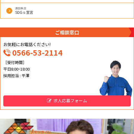
ン
2022.06.22
SDGｓ宣言
ご相談窓口
お気軽にお電話ください!
0566-53-2114
［受付時間］
平日8:00~18:00
採用担当 : 平澤
求人応募フォーム