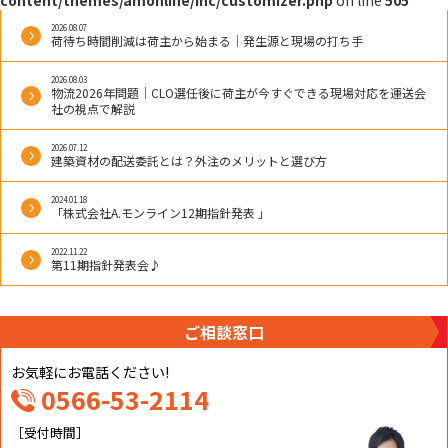
content/themes/amonline/inc/customizer.php
on line
505
2026.08.07
荷待ち時間削減は荷主から始まる｜発生源と現場の打ち手
2026.08.03
物流2026年問題｜CLO選任後に荷主が今すぐできる現場対応を運送会
社の視点で解説
2026.07.12
建築資材の配送委託とは？外注のメリットと選び方
2024.01.18
「株式会社A.モンライン12期指針発表 」
2022.11.22
第11期指針発表会♪
ご相談窓口
お気軽にお電話ください!
0566-53-2114
［受付時間］