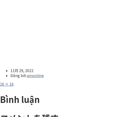
11月 29, 2022
Đăng bởi
amonline
Full
16 × 16
size
Bình luận