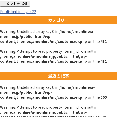
投
Published in
Layer 22
カテゴリー
稿
Warning
: Undefined array key 0 in
/home/amonline/a-
ナ
monline.jp/public_html/wp-
content/themes/amonline/inc/customizer.php
on line
411
ビ
Warning
: Attempt to read property "term_id" on null in
/home/amonline/a-monline.jp/public_html/wp-
ゲ
content/themes/amonline/inc/customizer.php
on line
411
ー
最近の記事
シ
Warning
: Undefined array key 0 in
/home/amonline/a-
ョ
monline.jp/public_html/wp-
content/themes/amonline/inc/customizer.php
on line
505
ン
Warning
: Attempt to read property "term_id" on null in
/home/amonline/a-monline.jp/public_html/wp-