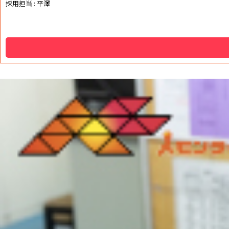
ン
採用担当 : 平澤