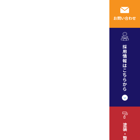
採用情報
お知らせ
ブログ
お問い合わせ
採
用
情
報
は
こ
ち
ら
か
ら