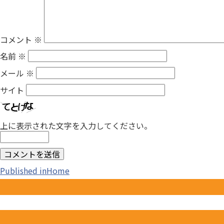
コメント
※
名前
※
メール
※
サイト
上に表示された文字を入力してください。
投
Published in
Home
稿