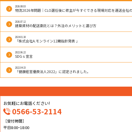
2026.08.03
ナ
物流2026年問題｜CLO選任後に荷主が今すぐできる現場対応を運送会社
2026.07.12
建築資材の配送委託とは？外注のメリットと選び方
ビ
2024.01.18
「株式会社A.モンライン12期指針発表 」
ゲ
2022.06.22
SDGｓ宣言
2022.04.15
ー
「健康経営優良法人2022」に認定されました。
シ
お気軽にお電話ください!
0566-53-2114
ョ
［受付時間］
平日8:00~18:00