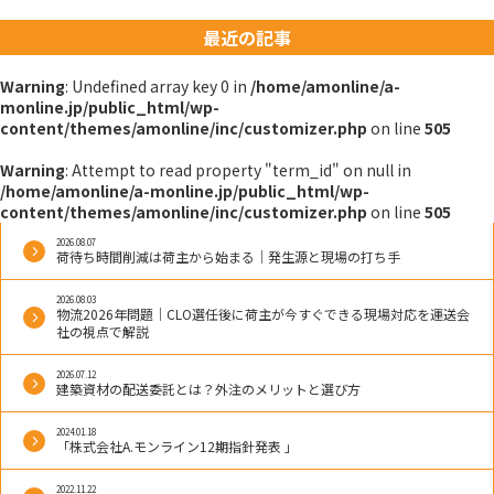
ー
最近の記事
シ
Warning
: Undefined array key 0 in
/home/amonline/a-
ョ
monline.jp/public_html/wp-
content/themes/amonline/inc/customizer.php
on line
505
ン
Warning
: Attempt to read property "term_id" on null in
/home/amonline/a-monline.jp/public_html/wp-
content/themes/amonline/inc/customizer.php
on line
505
2026.08.07
荷待ち時間削減は荷主から始まる｜発生源と現場の打ち手
2026.08.03
物流2026年問題｜CLO選任後に荷主が今すぐできる現場対応を運送会
社の視点で解説
2026.07.12
建築資材の配送委託とは？外注のメリットと選び方
2024.01.18
「株式会社A.モンライン12期指針発表 」
2022.11.22