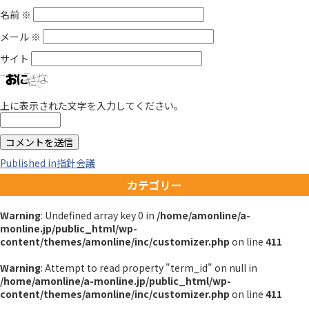
名前
※
メール
※
サイト
上に表示された文字を入力してください。
投
Published in
指針会議
カテゴリー
稿
Warning
: Undefined array key 0 in
/home/amonline/a-
ナ
monline.jp/public_html/wp-
content/themes/amonline/inc/customizer.php
on line
411
ビ
Warning
: Attempt to read property "term_id" on null in
/home/amonline/a-monline.jp/public_html/wp-
ゲ
content/themes/amonline/inc/customizer.php
on line
411