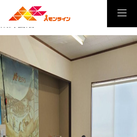
Previous Image
Next Image
指針会議