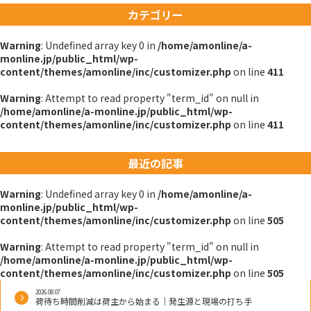
投
カテゴリー
稿
Warning
: Undefined array key 0 in
/home/amonline/a-
ナ
monline.jp/public_html/wp-
content/themes/amonline/inc/customizer.php
on line
411
ビ
Warning
: Attempt to read property "term_id" on null in
/home/amonline/a-monline.jp/public_html/wp-
ゲ
content/themes/amonline/inc/customizer.php
on line
411
ー
最近の記事
シ
Warning
: Undefined array key 0 in
/home/amonline/a-
ョ
monline.jp/public_html/wp-
content/themes/amonline/inc/customizer.php
on line
505
ン
Warning
: Attempt to read property "term_id" on null in
/home/amonline/a-monline.jp/public_html/wp-
content/themes/amonline/inc/customizer.php
on line
505
2026.08.07
荷待ち時間削減は荷主から始まる｜発生源と現場の打ち手