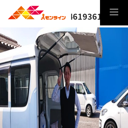
Next Image
164692149_3806461936141833