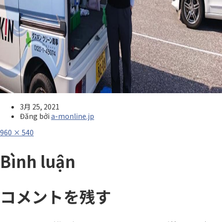
3月 25, 2021
Đăng bởi
a-monline.jp
Full
960 × 540
size
Bình luận
コメントを残す