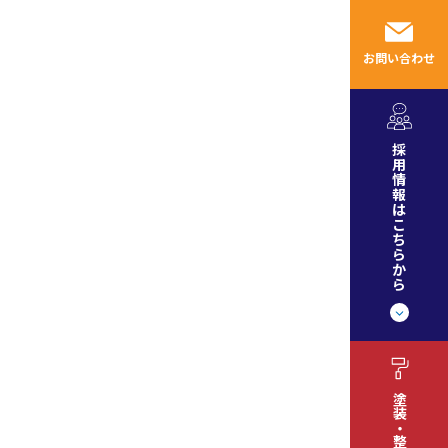
採用情報
お知らせ
ブログ
お問い合わせ
採
用
情
報
は
こ
ち
ら
か
ら