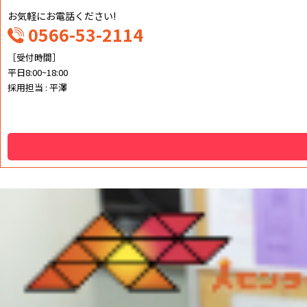
シ
お気軽にお電話ください!
0566-53-2114
ョ
［受付時間］
平日8:00~18:00
ン
採用担当 : 平澤