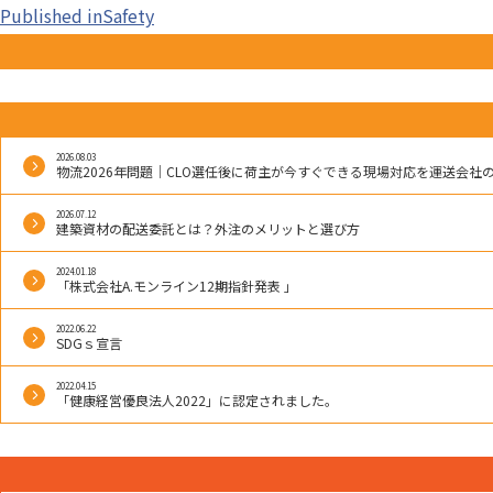
投
Published in
Safety
稿
2026.08.03
ナ
物流2026年問題｜CLO選任後に荷主が今すぐできる現場対応を運送会社
2026.07.12
建築資材の配送委託とは？外注のメリットと選び方
ビ
2024.01.18
「株式会社A.モンライン12期指針発表 」
ゲ
2022.06.22
SDGｓ宣言
2022.04.15
ー
「健康経営優良法人2022」に認定されました。