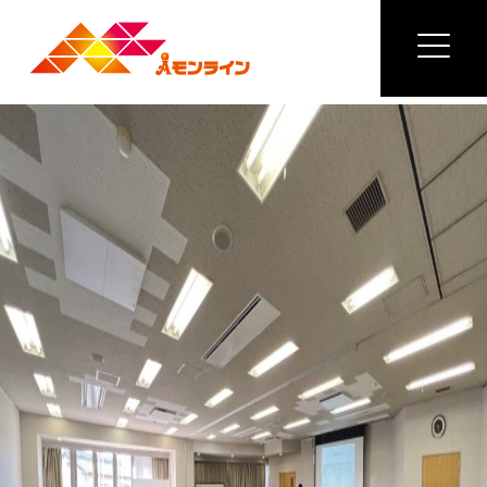
Previous Image
S__3973214