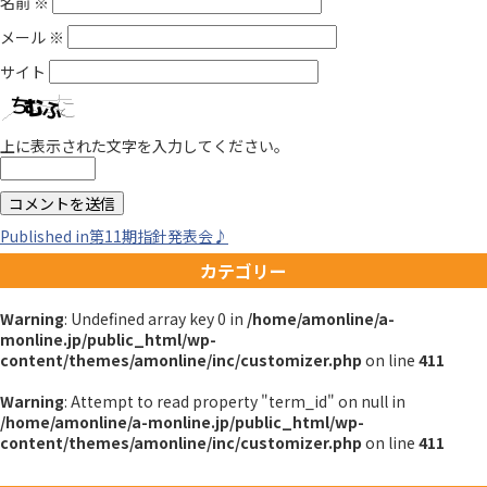
名前
※
メール
※
サイト
上に表示された文字を入力してください。
投
Published in
第11期指針発表会♪
カテゴリー
稿
Warning
: Undefined array key 0 in
/home/amonline/a-
ナ
monline.jp/public_html/wp-
content/themes/amonline/inc/customizer.php
on line
411
ビ
Warning
: Attempt to read property "term_id" on null in
/home/amonline/a-monline.jp/public_html/wp-
ゲ
content/themes/amonline/inc/customizer.php
on line
411