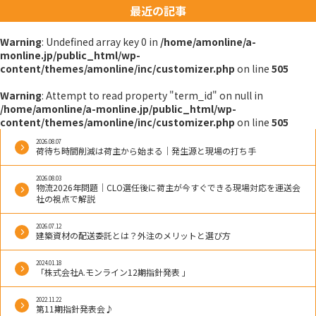
ー
最近の記事
シ
Warning
: Undefined array key 0 in
/home/amonline/a-
ョ
monline.jp/public_html/wp-
content/themes/amonline/inc/customizer.php
on line
505
ン
Warning
: Attempt to read property "term_id" on null in
/home/amonline/a-monline.jp/public_html/wp-
content/themes/amonline/inc/customizer.php
on line
505
2026.08.07
荷待ち時間削減は荷主から始まる｜発生源と現場の打ち手
2026.08.03
物流2026年問題｜CLO選任後に荷主が今すぐできる現場対応を運送会
社の視点で解説
2026.07.12
建築資材の配送委託とは？外注のメリットと選び方
2024.01.18
「株式会社A.モンライン12期指針発表 」
2022.11.22
第11期指針発表会♪